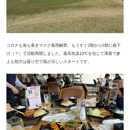
コロナも落ち着きマスク着用解禁。もうすぐ2類から5類に格下
げ（？）で活動再開しました。最高気温19℃を信じて薄着で参
上も朝方は曇り空で風が涼しいスタートです。