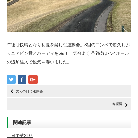
午後は快晴となり初夏を楽しむ運動会。8組のコンペで超久しぶ
りニアピン賞とバーディをGeｔ！気分よく帰宅後はハイボール
の追加注入で鋭気を養いました。
文化の日に運動会
春爛漫
関連記事
土日で芝刈り