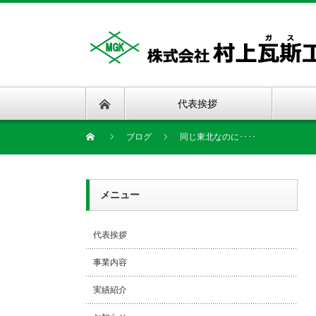
代表挨拶
ブログ
同じ東北なのに････
メニュー
代表挨拶
事業内容
実績紹介