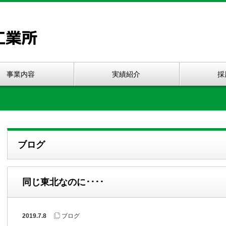
事業内容
実績紹介
採
ブログ
同じ東北なのに････
2019.7.8
ブログ